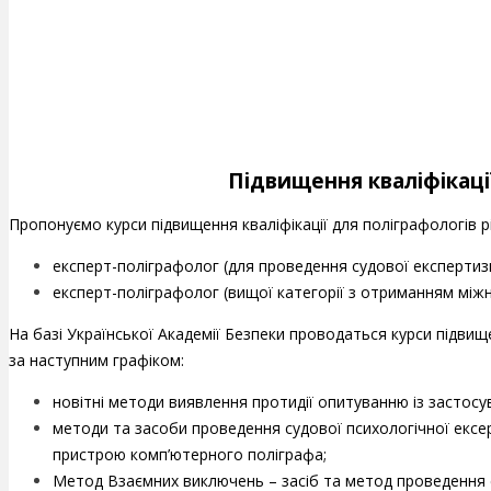
Підвищення кваліфікаці
Пропонуємо курси підвищення кваліфікації для поліграфологів рі
експерт-поліграфолог (для проведення судової експертиз
експерт-поліграфолог (вищої категорії з отриманням між
На базі Української Академії Безпеки проводаться курси підвищен
за наступним графіком:
новітні методи виявлення протидії опитуванню із застосу
методи та засоби проведення судової психологічної ексе
пристрою комп’ютерного поліграфа;
Метод Взаємних виключень – засіб та метод проведення с