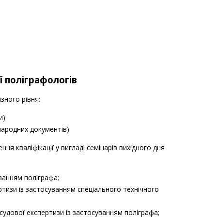
ї поліграфологів
зного рівня:
и)
народних документів)
ня кваліфікації у вигладі семінарів вихідного дня
ванням поліграфа;
ртизи із застосуванням спеціального технічного
удової експертизи із застосуванням поліграфа;