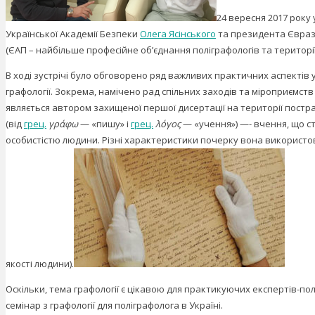
24 вересня 2017 року 
Української Академії Безпеки
Олега Ясінського
та президента Євразі
(ЄАП – найбільше професійне об’єднання поліграфологів та територі
В ході зустрічі було обговорено ряд важливих практичних аспектів у 
графології. Зокрема, намічено рад спільних заходів та міроприємств 
являється автором захищеної першої дисертації на території пострад
(від
грец.
γράφω
— «пишу» і
грец.
λόγος
— «учення») —- вчення, що ст
особистістю людини. Різні характеристики почерку вона використову
якості людини).
Оскільки, тема графології є цікавою для практикуючих експертів-п
семінар з графології для поліграфолога в Україні.