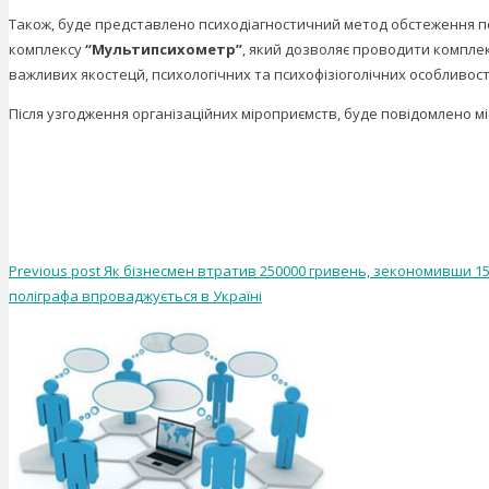
Також, буде представлено психодіагностичний метод обстеження 
комплексу
“Мультипсихометр”
, який дозволяє проводити компле
важливих якостецй, психологічних та психофізіоголічних особливос
Після узгодження організаційних міроприємств, буде повідомлено м
Previous post
Як бізнесмен втратив 250000 гривень, зекономивши 1
поліграфа впроваджується в Україні